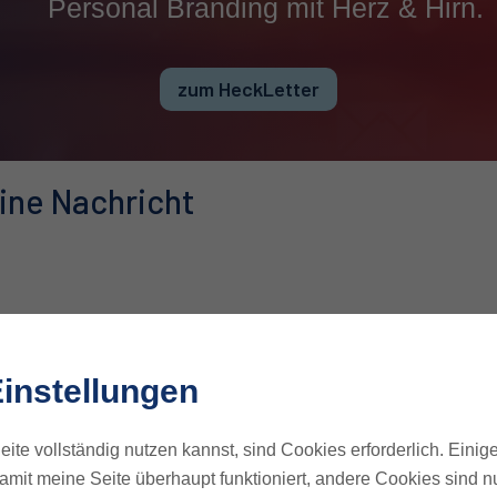
Personal Branding mit Herz & Hirn.
zum HeckLetter
ine Nachricht
instellungen
ite vollständig nutzen kannst, sind Cookies erforderlich. Einig
amit meine Seite überhaupt funktioniert, andere Cookies sind nu