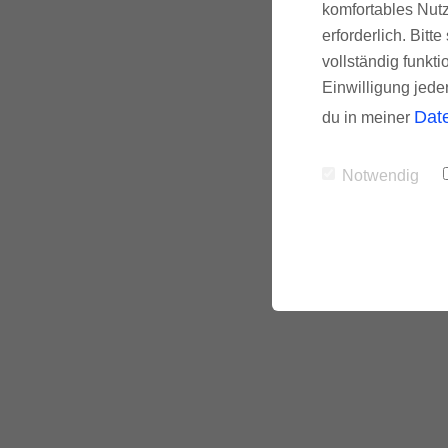
komfortables Nutz
E-Mail-Adresse
erforderlich. Bit
vollständig funkti
Einwilligung jede
Dat
du in meiner
Text
Notwendig
Senden