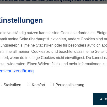
instellungen
ite vollständig nutzen kannst, sind Cookies erforderlich. Einig
ieren Calls und hol dir Klarheit zum
"s
amit meine Seite überhaupt funktioniert, andere Cookies sind nu
ungserlebnis, meine Statistiken oder für besonders auf dich ab
te stimme all meinen Cookies zu und beachte, dass meine Seite fü
oniert, wenn du in einige Cookies nicht einwilligest. Du kannst n
rzeit widerrufen. Einen Widerrufslink und mehr Informationen zu
enschutzerklärung
.
Statistiken
Komfort
Personalisierung
Aus