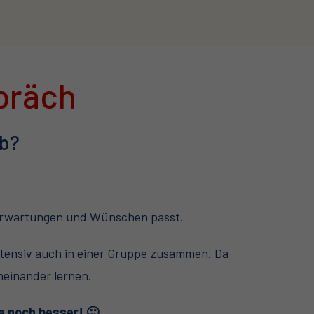
präch
ab?
, Erwartungen und Wünschen passt.
ntensiv auch in einer Gruppe zusammen. Da
neinander lernen.
e noch besser! 🙂