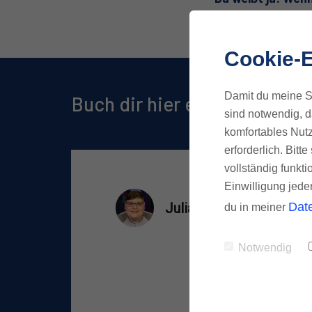
Cookie-E
Damit du meine Se
Buch dir hier einen der limit
sind notwendig, d
komfortables Nutz
erforderlich. Bit
vollständig funkti
Einwilligung jede
Dat
du in meiner
Notwendig