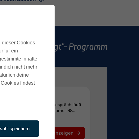
e dieser Cookies
ichtbar & gefragt"- Programm
r für ein
gestimmte Inhalte
r dich nicht mehr
atürlich deine
 Cookies findest
wahl speichern