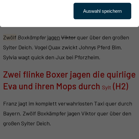
Franz jagt im komplett verwahrlosten
Taxi
quer durch
Auswahl speichern
Bayern.
Zwölf
Boxkämpfer
jagen
Viktor
quer über den großen
Sylter Deich. Vogel Quax zwickt Johnys Pferd Bim.
Sylvia wagt quick den Jux bei Pforzheim.
Zwei flinke Boxer jagen die quirlige
Eva und ihren Mops durch
(H2)
Sylt
Franz jagt im komplett verwahrlosten Taxi quer durch
Bayern. Zwölf Boxkämpfer jagen Viktor quer über den
großen Sylter Deich.