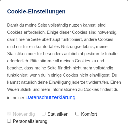
Cookie-Einstellungen
Damit du meine Seite vollständig nutzen kannst, sind
Cookies erforderlich. Einige dieser Cookies sind notwendig,
damit meine Seite überhaupt funktioniert, andere Cookies
sind nur für ein komfortables Nutzungserlebnis, meine
Statistiken oder für besonders auf dich abgestimmte Inhalte
Zwei flinke Boxer jagen die quirlige
erforderlich. Bitte stimme all meinen Cookies zu und
beachte, dass meine Seite für dich nicht mehr vollständig
Eva und ihren Mops durch Sylt
funktioniert, wenn du in einige Cookies nicht einwilligest. Du
kannst natürlich deine Einwilligung jederzeit widerrufen. Einen
Von Florian Reichardt
Widerrufslink und mehr Informationen zu Cookies findest du
Datenschutzerklärung
in meiner
.
Notwendig
Statistiken
Komfort
Personalisierung