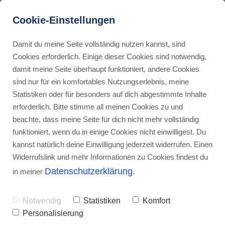
Cookie-Einstellungen
Damit du meine Seite vollständig nutzen kannst, sind
Cookies erforderlich. Einige dieser Cookies sind notwendig,
damit meine Seite überhaupt funktioniert, andere Cookies
sind nur für ein komfortables Nutzungserlebnis, meine
Statistiken oder für besonders auf dich abgestimmte Inhalte
erforderlich. Bitte stimme all meinen Cookies zu und
Förderanfrage für unsere
beachte, dass meine Seite für dich nicht mehr vollständig
Zusammenarbeit
funktioniert, wenn du in einige Cookies nicht einwilligest. Du
kannst natürlich deine Einwilligung jederzeit widerrufen. Einen
Widerrufslink und mehr Informationen zu Cookies findest du
Datenschutzerklärung
in meiner
.
ACHTUNG:
Voraussetzung für das Absenden der
Förderanfrage ist eine feste Zusage für die
Notwendig
Statistiken
Komfort
Zusammenarbeit mit mir (unter Vorbehalt der
Personalisierung
Förderzusage)!